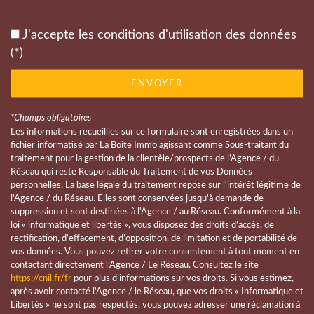
Mairie
J'accepte les conditions d'utilisation des données
statistiques
(*)
ENVOYER
Nombre d'habitants
7 360
Propriétaires (vs. locataires)
49,16 %
*Champs obligatoires
Taxe habitation
14,09 %
Les informations recueillies sur ce formulaire sont enregistrées dans un
fichier informatisé par La Boite Immo agissant comme Sous-traitant du
Taxe foncière
23,26 %
traitement pour la gestion de la clientèle/prospects de l'Agence / du
Réseau qui reste Responsable du Traitement de vos Données
Habitants de moins de 25 ans
26,15 %
personnelles. La base légale du traitement repose sur l'intérêt légitime de
Habitants de 25 à 55 ans
35,20 %
l'Agence / du Réseau. Elles sont conservées jusqu'à demande de
suppression et sont destinées à l'Agence / au Réseau. Conformément à la
Habitants de plus de 55 ans
38,64 %
loi « informatique et libertés », vous disposez des droits d’accès, de
rectification, d’effacement, d’opposition, de limitation et de portabilité de
Nombre d'enfants par famille
0,78
vos données. Vous pouvez retirer votre consentement à tout moment en
Familles sans enfant
55,05 %
contactant directement l’Agence / Le Réseau. Consultez le site
https://cnil.fr/fr
pour plus d’informations sur vos droits. Si vous estimez,
Familles avec 1 ou 2 enfants
37,27 %
après avoir contacté l'Agence / le Réseau, que vos droits « Informatique et
Libertés » ne sont pas respectés, vous pouvez adresser une réclamation à
Maisons
48,09 %