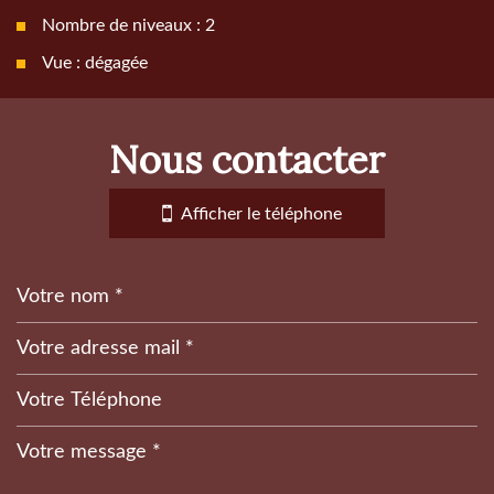
Nombre de niveaux : 2
Vue : dégagée
la ville de sisteron (04200)
nous contacter
+
−
Afficher le téléphone
Leaflet
|
©
Jawg
Maps
|
© OpenStreetMap