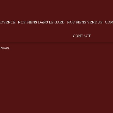
PROVENCE
NOS BIENS DANS LE GARD
NOS BIENS VENDUS
CO
villas / maisons
CONTACT
appartements
Terrasse
terrains
prestige