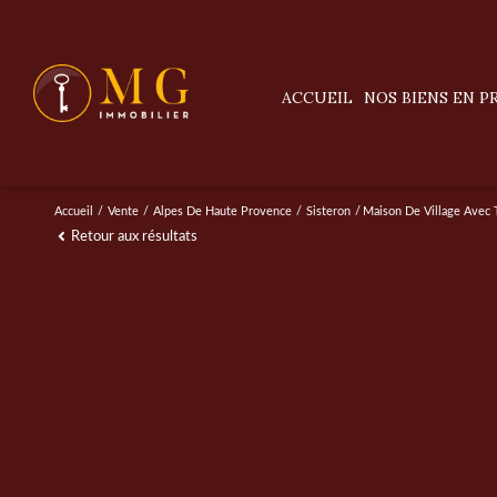
ACCUEIL
NOS BIENS EN 
villas / maisons
appartements
Accueil
Vente
Alpes De Haute Provence
Sisteron
Maison De Village Avec 
Retour aux résultats
terrains
prestige