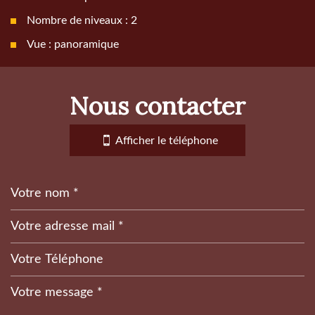
Nombre de niveaux : 2
Vue : panoramique
la ville de quinson (04500)
nous contacter
+
−
Afficher le téléphone
Leaflet
|
©
Jawg
Maps
|
© OpenStreetMap