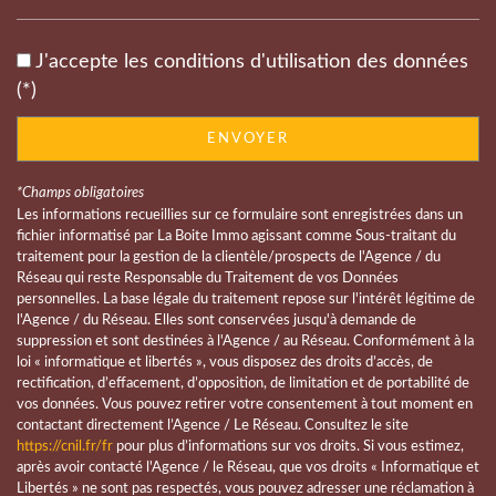
statistiques
J'accepte les conditions d'utilisation des données
(*)
Nombre d'habitants
443
Propriétaires (vs. locataires)
62,93 %
ENVOYER
Taxe habitation
5,61 %
*Champs obligatoires
Taxe foncière
22,57 %
Les informations recueillies sur ce formulaire sont enregistrées dans un
fichier informatisé par La Boite Immo agissant comme Sous-traitant du
Habitants de moins de 25 ans
20,41 %
traitement pour la gestion de la clientèle/prospects de l'Agence / du
Habitants de 25 à 55 ans
31,75 %
Réseau qui reste Responsable du Traitement de vos Données
personnelles. La base légale du traitement repose sur l'intérêt légitime de
Habitants de plus de 55 ans
47,85 %
l'Agence / du Réseau. Elles sont conservées jusqu'à demande de
suppression et sont destinées à l'Agence / au Réseau. Conformément à la
Nombre d'enfants par famille
0,60
loi « informatique et libertés », vous disposez des droits d’accès, de
Familles sans enfant
74,19 %
rectification, d’effacement, d’opposition, de limitation et de portabilité de
vos données. Vous pouvez retirer votre consentement à tout moment en
Familles avec 1 ou 2 enfants
16,13 %
contactant directement l’Agence / Le Réseau. Consultez le site
https://cnil.fr/fr
pour plus d’informations sur vos droits. Si vous estimez,
Maisons
94,65 %
après avoir contacté l'Agence / le Réseau, que vos droits « Informatique et
Appartements
5,35 %
Libertés » ne sont pas respectés, vous pouvez adresser une réclamation à