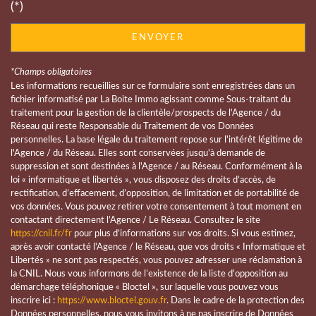
(*)
statistiques
ENVOYER
Nombre d'habitants
1 027
*Champs obligatoires
Les informations recueillies sur ce formulaire sont enregistrées dans un
Propriétaires (vs. locataires)
58,33 %
fichier informatisé par La Boite Immo agissant comme Sous-traitant du
Taxe habitation
7,28 %
traitement pour la gestion de la clientèle/prospects de l'Agence / du
Réseau qui reste Responsable du Traitement de vos Données
Taxe foncière
25,25 %
personnelles. La base légale du traitement repose sur l'intérêt légitime de
l'Agence / du Réseau. Elles sont conservées jusqu'à demande de
Habitants de moins de 25 ans
35,35 %
suppression et sont destinées à l'Agence / au Réseau. Conformément à la
Habitants de 25 à 55 ans
39,63 %
loi « informatique et libertés », vous disposez des droits d’accès, de
rectification, d’effacement, d’opposition, de limitation et de portabilité de
Habitants de plus de 55 ans
25,02 %
vos données. Vous pouvez retirer votre consentement à tout moment en
contactant directement l’Agence / Le Réseau. Consultez le site
Nombre d'enfants par famille
1,18
https://cnil.fr/fr
pour plus d’informations sur vos droits. Si vous estimez,
Familles sans enfant
38,98 %
après avoir contacté l'Agence / le Réseau, que vos droits « Informatique et
Libertés » ne sont pas respectés, vous pouvez adresser une réclamation à
Familles avec 1 ou 2 enfants
48,47 %
la CNIL. Nous vous informons de l’existence de la liste d'opposition au
démarchage téléphonique « Bloctel », sur laquelle vous pouvez vous
Maisons
84,91 %
inscrire ici :
https://www.bloctel.gouv.fr
. Dans le cadre de la protection des
Données personnelles, nous vous invitons à ne pas inscrire de Données
Appartements
15,09 %