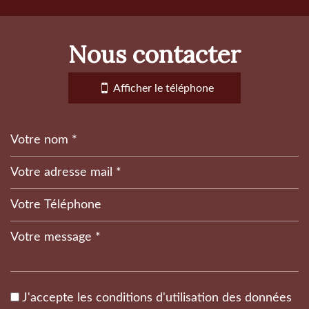
la ville de la brillanne (04700)
nous contacter
+
−
Afficher le téléphone
Leaflet
|
©
Jawg
Maps
|
© OpenStreetMap
Gare ferroviaire
J'accepte les conditions d'utilisation des données
Mairie