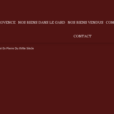
PROVENCE
NOS BIENS DANS LE GARD
NOS BIENS VENDUS
CO
villas / maisons
CONTACT
appartements
té En Pierre Du XVIIe Siècle
terrains
prestige