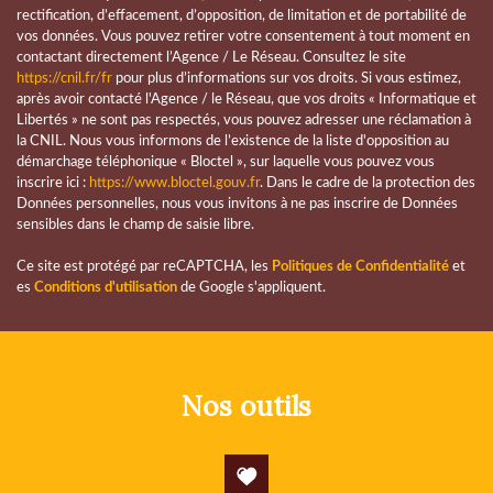
statistiques
rectification, d’effacement, d’opposition, de limitation et de portabilité de
vos données. Vous pouvez retirer votre consentement à tout moment en
contactant directement l’Agence / Le Réseau. Consultez le site
https://cnil.fr/fr
pour plus d’informations sur vos droits. Si vous estimez,
Nombre d'habitants
40 762
après avoir contacté l'Agence / le Réseau, que vos droits « Informatique et
Propriétaires (vs. locataires)
50,84 %
Libertés » ne sont pas respectés, vous pouvez adresser une réclamation à
la CNIL. Nous vous informons de l’existence de la liste d'opposition au
Taxe habitation
19,22 %
démarchage téléphonique « Bloctel », sur laquelle vous pouvez vous
inscrire ici :
https://www.bloctel.gouv.fr
. Dans le cadre de la protection des
Taxe foncière
35,76 %
Données personnelles, nous vous invitons à ne pas inscrire de Données
Habitants de moins de 25 ans
29,07 %
sensibles dans le champ de saisie libre.
Habitants de 25 à 55 ans
36,70 %
Ce site est protégé par reCAPTCHA, les
Politiques de Confidentialité
et
es
Conditions d'utilisation
de Google s'appliquent.
Habitants de plus de 55 ans
34,23 %
Nombre d'enfants par famille
0,88
Familles sans enfant
49,73 %
nos outils
Familles avec 1 ou 2 enfants
47,80 %
Maisons
33,38 %
Appartements
66,62 %