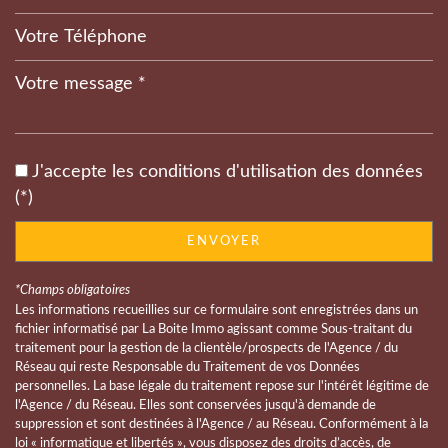
Leaflet
|
©
Jawg
Maps
|
© OpenStreetMap
Bar
J'accepte les conditions d'utilisation des données
Collège
(*)
École maternelle
ENVOYER
École primaire
*Champs obligatoires
Enseignement supérieur
Les informations recueillies sur ce formulaire sont enregistrées dans un
fichier informatisé par La Boite Immo agissant comme Sous-traitant du
Lycée
traitement pour la gestion de la clientèle/prospects de l'Agence / du
Réseau qui reste Responsable du Traitement de vos Données
Gare ferroviaire
personnelles. La base légale du traitement repose sur l'intérêt légitime de
l'Agence / du Réseau. Elles sont conservées jusqu'à demande de
Presse et Tabac
suppression et sont destinées à l'Agence / au Réseau. Conformément à la
loi « informatique et libertés », vous disposez des droits d’accès, de