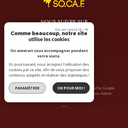
NOUS SUIVRE SUR
On en reste là
Comme beaucoup, notre site
utilise les cookies
On aimerait vous accompagner pendant
votre visite.
site réalisé par
En poursuivant, vous acceptez l'utilisation des
cookies par ce site, afin de vous proposer des
contenus adaptés et réaliser des statistiques !
PARAMÉTRER
OK POUR MOI !
© 2026 | Tous droits réservés | Traduction powered by Google
Plan du site
Mentions légales
Nos honoraires
Liens
Admin
Toutes nos annonces
Politique RGPD
Site internet compatible multi-supports,
un seul site adaptable à tous les types d'écrans.