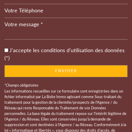
Leaflet
|
©
Jawg
Maps
|
© OpenStreetMap
École maternelle
J'accepte les conditions d'utilisation des données
École primaire
(*)
Bureau de poste
ENVOYER
Mairie
*Champs obligatoires
statistiques
Les informations recueillies sur ce formulaire sont enregistrées dans un
fichier informatisé par La Boite Immo agissant comme Sous-traitant du
traitement pour la gestion de la clientèle/prospects de l'Agence / du
Nombre d'habitants
1 976
Réseau qui reste Responsable du Traitement de vos Données
personnelles. La base légale du traitement repose sur l'intérêt légitime de
Propriétaires (vs. locataires)
57,81 %
l'Agence / du Réseau. Elles sont conservées jusqu'à demande de
suppression et sont destinées à l'Agence / au Réseau. Conformément à la
Taxe habitation
8,65 %
loi « informatique et libertés », vous disposez des droits d’accès, de