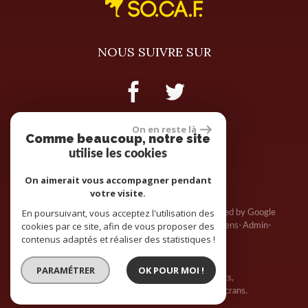
NOUS SUIVRE SUR
On en reste là
Comme beaucoup, notre site
site réalisé par
utilise les cookies
On aimerait vous accompagner pendant
votre visite.
En poursuivant, vous acceptez l'utilisation des
© 2026 | Tous droits réservés | Traduction powered by Google
cookies par ce site, afin de vous proposer des
Plan du site
Mentions légales
Nos honoraires
Liens
Admin
contenus adaptés et réaliser des statistiques !
Toutes nos annonces
Politique RGPD
PARAMÉTRER
OK POUR MOI !
Site internet compatible multi-supports,
un seul site adaptable à tous les types d'écrans.