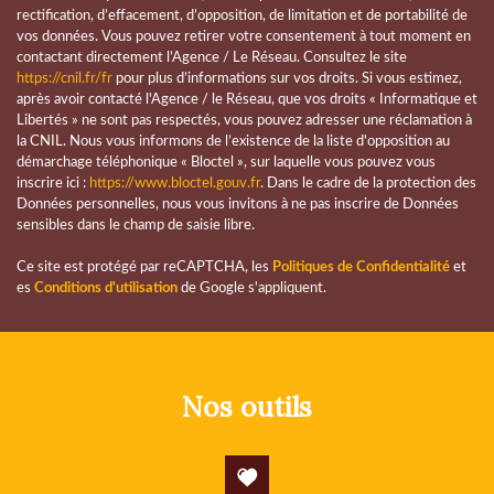
Taxe foncière
26,74 %
rectification, d’effacement, d’opposition, de limitation et de portabilité de
vos données. Vous pouvez retirer votre consentement à tout moment en
Habitants de moins de 25 ans
30,05 %
contactant directement l’Agence / Le Réseau. Consultez le site
https://cnil.fr/fr
pour plus d’informations sur vos droits. Si vous estimez,
Habitants de 25 à 55 ans
38,44 %
après avoir contacté l'Agence / le Réseau, que vos droits « Informatique et
Habitants de plus de 55 ans
31,51 %
Libertés » ne sont pas respectés, vous pouvez adresser une réclamation à
la CNIL. Nous vous informons de l’existence de la liste d'opposition au
Nombre d'enfants par famille
0,90
démarchage téléphonique « Bloctel », sur laquelle vous pouvez vous
inscrire ici :
https://www.bloctel.gouv.fr
. Dans le cadre de la protection des
Familles sans enfant
50,80 %
Données personnelles, nous vous invitons à ne pas inscrire de Données
Familles avec 1 ou 2 enfants
40,71 %
sensibles dans le champ de saisie libre.
Maisons
67,89 %
Ce site est protégé par reCAPTCHA, les
Politiques de Confidentialité
et
es
Conditions d'utilisation
de Google s'appliquent.
Appartements
32,11 %
Familles avec 3 enfants
7,08 %
nos outils