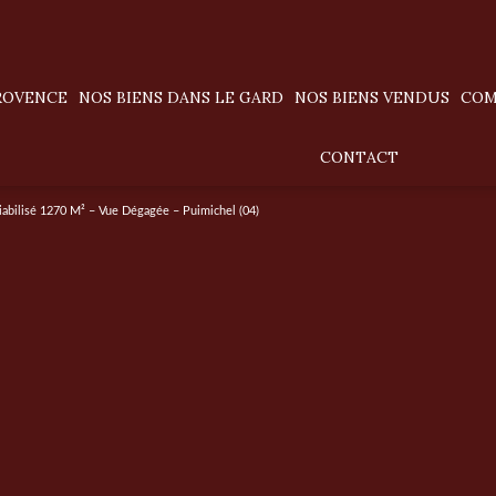
PROVENCE
NOS BIENS DANS LE GARD
NOS BIENS VENDUS
CO
villas / maisons
CONTACT
appartements
Viabilisé 1270 M² – Vue Dégagée – Puimichel (04)
terrains
prestige