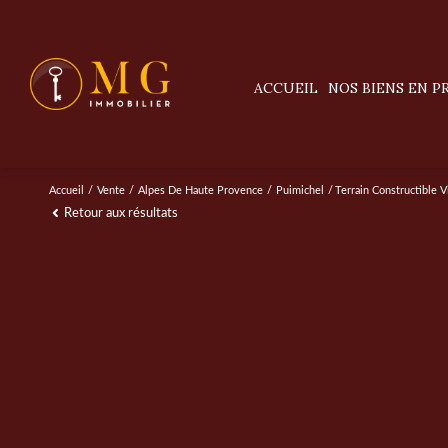
ACCUEIL
NOS BIENS EN 
villas / maisons
appartements
Accueil
Vente
Alpes De Haute Provence
Puimichel
Terrain Constructible 
Retour aux résultats
terrains
prestige